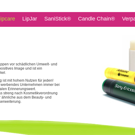
ipcare
LipJar
SaniStick®
Candle Chain®
Verp
 Lippen vor schädlichen Umwelt- und
ositives Image und ist ein
kel.
 ist mit hohem Nutzen für jeden!
ls werbendes Unternehmen immer bei
alen Erinnerungswert.
 das streng nach Kosmetikverordnung
r ähnliche aus dem Beauty- und
serweiterung.