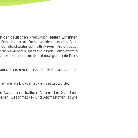
 der deutschen Produktion, bieten wir Ihnen
p-Konditionen an. Dabei werden ausschließlich
ei gleichzeitig sehr attraktivem Preisniveau.
r so kalkulieren, dass Sie einen Komplettpreis
Zusatzkosten, sondern der einmal genannte Preis
ine Konservierungsstoffe. Selbstverständlich
e“, die als Biokosmetik eingestuft wurde.
ren Varianten erhältlich. Neben den Standard-
duellen Geschmacks- und Aromastoffen sowie