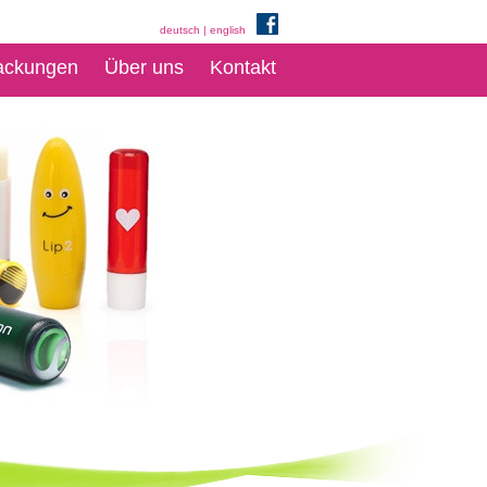
deutsch
|
english
ackungen
Über uns
Kontakt